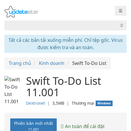
☰
Tất cả các bản tải xuống miễn phí. Chỉ tệp gốc. Virus
được kiểm tra và an toàn.
Trang chủ
Kinh doanh
Swift To-Do List
Swift To-Do List
11.001
Dextronet
❘
3,5MB
❘
Thương mại
Windows
Phiên bản mới nhất
An toàn để cài đặt
11.001