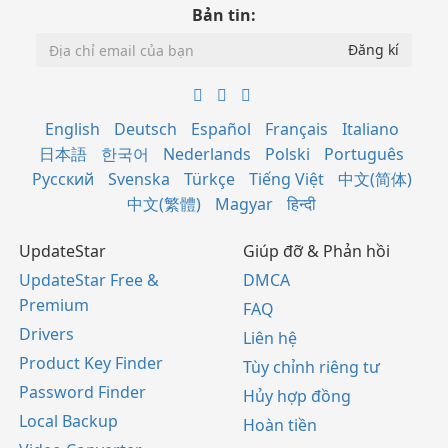
Bản tin:
English
Deutsch
Español
Français
Italiano
日本語
한국어
Nederlands
Polski
Português
Русский
Svenska
Türkçe
Tiếng Việt
中文(简体)
中文(繁體)
Magyar
हिन्दी
UpdateStar
Giúp đỡ & Phản hồi
UpdateStar Free &
DMCA
Premium
FAQ
Drivers
Liên hệ
Product Key Finder
Tùy chỉnh riêng tư
Password Finder
Hủy hợp đồng
Local Backup
Hoàn tiền