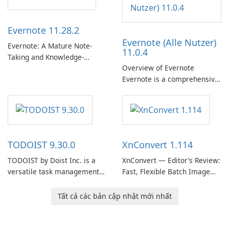
Thunderbird desktop email
client designed for
Evernote 11.28.2
organizations and users who
Evernote (Alle Nutzer)
need predictable …
Evernote: A Mature Note-
11.0.4
Taking and Knowledge-
Overview of Evernote
Management Platform
Evernote is a comprehensive
Evernote continues as a
note-taking and organization
widely used platform for
software designed to help
capturing, organizing, and
users capture, organize, and
retrieving notes and
access information across
reference materials across
multiple devices.
devices.
TODOIST 9.30.0
XnConvert 1.114
TODOIST by Doist Inc. is a
XnConvert — Editor’s Review:
versatile task management
Fast, Flexible Batch Image
tool designed to help
Converter for Windows,
individuals and teams
macOS and Linux XnConvert
Tất cả các bản cập nhật mới nhất
organize their work and
is a polished, cross-platform
increase productivity.
batch image processor from
XnSoft that balances depth